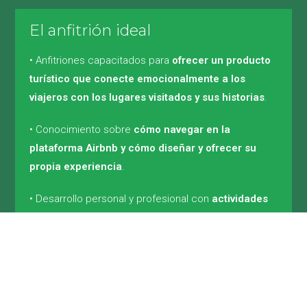
El anfitrión ideal
• Anfitriones capacitados para
ofrecer un producto
turístico que conecte emocionalmente a los
viajeros con los lugares visitados y sus historias
.
• Conocimiento sobre
cómo navegar en la
plataforma Airbnb y cómo diseñar y ofrecer su
propia experiencia
.
• Desarrollo personal y profesional con
actividades
de autoconocimiento, logística y promoción
.
• Taller de
fotografía aplicada
.
• Clase de
Inglés turístico con guía práctica
.