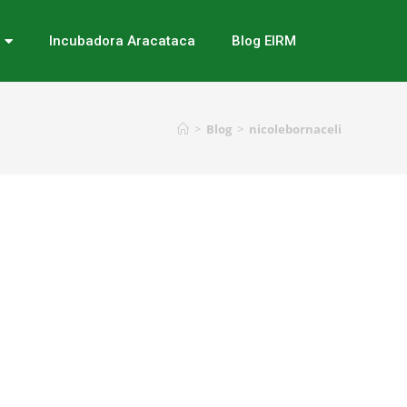
Incubadora Aracataca
Blog EIRM
>
Blog
>
nicolebornaceli