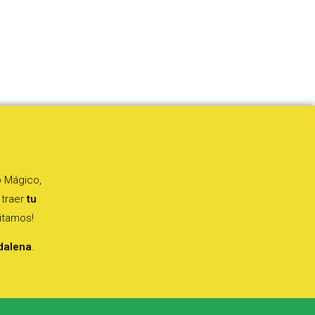
o Mágico,
 traer
tu
itamos!
dalena
.