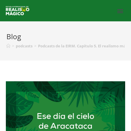
Blog
>
podcasts
>
Podcasts de la EIRM. Capítulo 5. El realismo mági