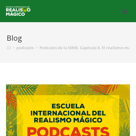
Blog
>
podcasts
>
Podcasts de la EIRM. Capítulo 8. El realismo mági